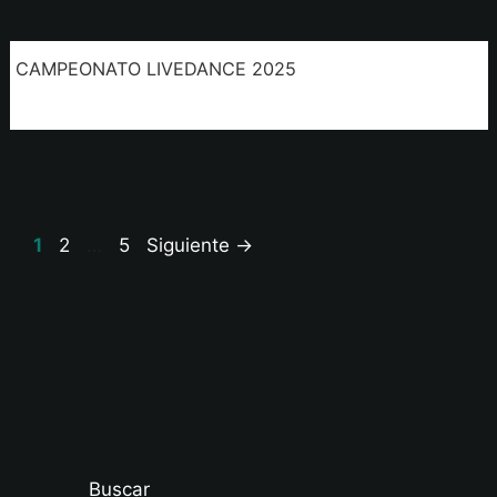
CAMPEONATO LIVEDANCE 2025
Página
Página
Página
1
2
…
5
Siguiente
→
Buscar