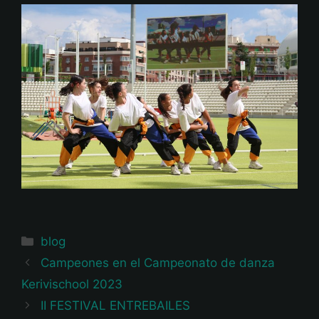
Categorías
blog
Campeones en el Campeonato de danza
Kerivischool 2023
II FESTIVAL ENTREBAILES