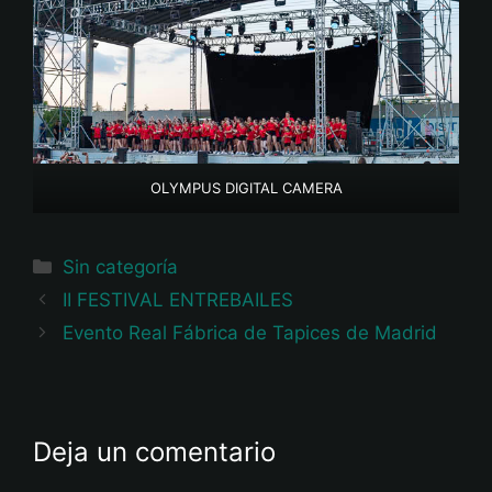
OLYMPUS DIGITAL CAMERA
Categorías
Sin categoría
II FESTIVAL ENTREBAILES
Evento Real Fábrica de Tapices de Madrid
Deja un comentario